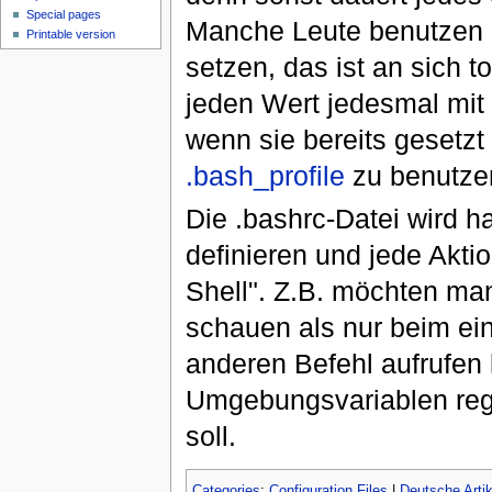
Special pages
Manche Leute benutzen 
Printable version
setzen, das ist an sich t
jeden Wert jedesmal mit
wenn sie bereits gesetzt
.bash_profile
zu benutze
Die .bashrc-Datei wird 
definieren und jede Aktion
Shell". Z.B. möchten man
schauen als nur beim ei
anderen Befehl aufrufen
Umgebungsvariablen regi
soll.
Categories
:
Configuration Files
|
Deutsche Artik