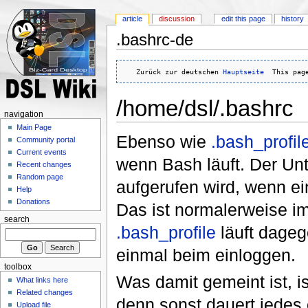
article
discussion
edit this page
history
.bashrc-de
   Zurück zur deutschen 
Hauptseite
  This pag
/home/dsl/.bashrc
navigation
Main Page
Ebenso wie
.bash_profil
Community portal
Current events
wenn Bash läuft. Der Unt
Recent changes
Random page
aufgerufen wird, wenn ein
Help
Donations
Das ist normalerweise im
search
.bash_profile
läuft dagege
einmal beim einloggen.
toolbox
Was damit gemeint ist, is
What links here
Related changes
denn sonst dauert jedes 
Upload file