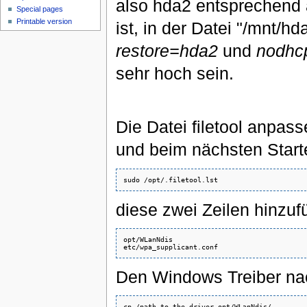
also hda2 entsprechend ä
Special pages
Printable version
ist, in der Datei "/mnt/h
restore=hda2
und
nodhc
sehr hoch sein.
Die Datei filetool anpas
und beim nächsten Start
diese zwei Zeilen hinzuf
opt/WLanNdis

Den Windows Treiber na