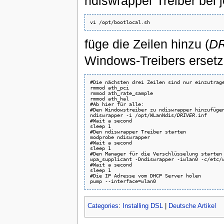
ndiswrapper Treiber bei j
füge die Zeilen hinzu (
D
Windows-Treibers ersetz
#Die nächsten drei Zeilen sind nur einzutrage
rmmod ath_pci

rmmod ath_rate_sample

rmmod ath_hal

#Ab hier für alle:

#Den Windowstreiber zu ndiswrapper hinzufügen
ndiswrapper -i /opt/WLanNdis/
DRIVER
.inf

#Wait a second

sleep 1

#Den ndiswrapper Treiber starten

modprobe ndiswrapper

#Wait a second

sleep 1

#Den Manager für die Verschlüsselung starten

wpa_supplicant -Dndiswrapper -iwlan0 -c/etc/w
#Wait a second

sleep 1

#Die IP Adresse vom DHCP Server holen

Categories
:
Installing DSL
|
Deutsche Artikel