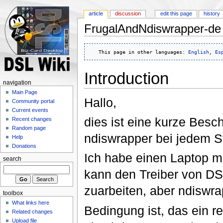
article
discussion
edit this page
history
FrugalAndNdiswrapper-de
   This page in other languages: 
English
, 
Es
Introduction
navigation
Main Page
Hallo,
Community portal
Current events
dies ist eine kurze Besc
Recent changes
Random page
ndiswrapper bei jedem Sta
Help
Donations
Ich habe einen Laptop m
search
kann den Treiber von DS
zuarbeiten, aber ndiswrap
toolbox
What links here
Bedingung ist, das ein res
Related changes
Upload file