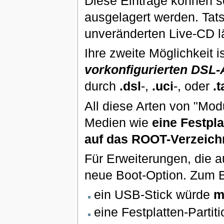
Diese Einträge können s
ausgelagert werden. Tat
unveränderten Live-CD lä
Ihre zweite Möglichkeit 
vorkonfigurierten DS
durch
.dsl
-,
.uci
-, oder
.t
All diese Arten von "Mod
Medien wie
eine Festpla
auf das ROOT-Verzeic
Für Erweiterungen, die a
neue Boot-Option. Zum B
ein USB-Stick würde
m
eine Festplatten-Parti