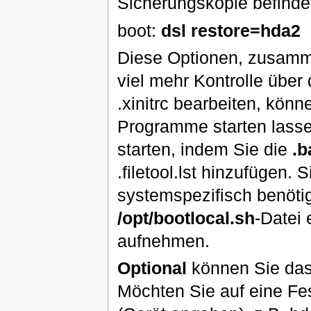
Sicherungskopie befinde
boot:
dsl restore=hda2
Diese Optionen, zusamm
viel mehr Kontrolle übe
.xinitrc bearbeiten, kön
Programme starten lass
starten, indem Sie die
.b
.filetool.lst hinzufügen.
systemspezifisch benötig
/opt/bootlocal.sh
-Datei 
aufnehmen.
Optional
können Sie das
Möchten Sie auf eine Fe