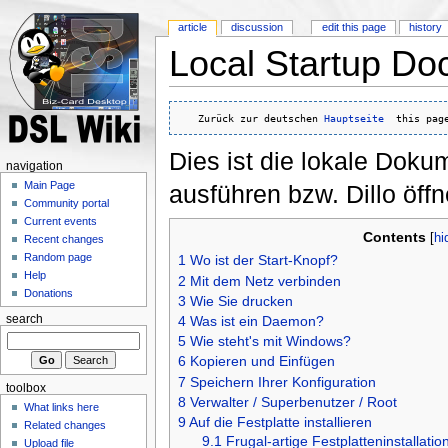
article
discussion
edit this page
history
Local Startup Do
   Zurück zur deutschen 
Hauptseite
  this pag
Dies ist die lokale Dok
navigation
Main Page
ausführen bzw. Dillo öffn
Community portal
Current events
Contents
[
hi
Recent changes
Random page
1
Wo ist der Start-Knopf?
Help
2
Mit dem Netz verbinden
Donations
3
Wie Sie drucken
4
Was ist ein Daemon?
search
5
Wie steht's mit Windows?
6
Kopieren und Einfügen
7
Speichern Ihrer Konfiguration
toolbox
8
Verwalter / Superbenutzer / Root
What links here
9
Auf die Festplatte installieren
Related changes
9.1
Frugal-artige Festplatteninstallatio
Upload file