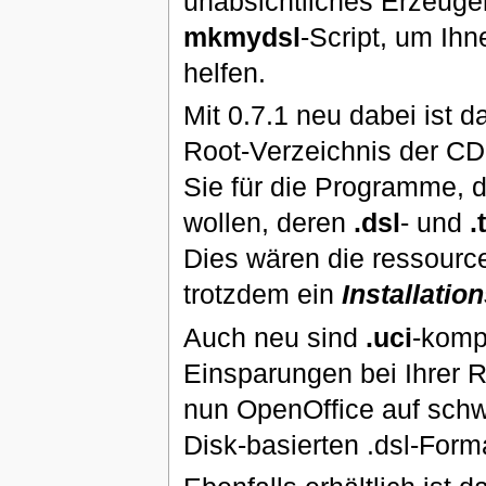
unabsichtliches Erzeugen
mkmydsl
-Script, um I
helfen.
Mit 0.7.1 neu dabei ist 
Root-Verzeichnis der C
Sie für die Programme, 
wollen, deren
.dsl
- und
.
Dies wären die ressour
trotzdem ein
Installatio
Auch neu sind
.uci
-kompr
Einsparungen bei Ihrer R
nun OpenOffice auf sch
Disk-basierten .dsl-Form