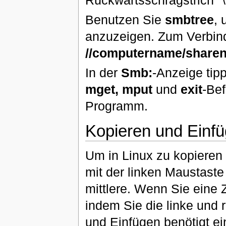
Benutzen Sie
smbtree
,
anzuzeigen. Zum Verbin
//computername/share
In der
Smb:
-Anzeige tip
mget, mput
und
exit
-Bef
Programm.
Kopieren und Einf
Um in Linux zu kopieren
mit der linken Maustaste
mittlere. Wenn Sie eine
indem Sie die linke und 
und Einfügen benötigt ein