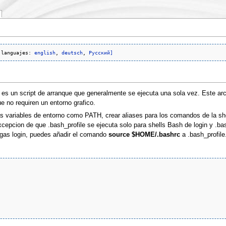
 languajes: 
english
, 
deutsch
, 
Русский]
e es un script de arranque que generalmente se ejecuta una sola vez. Este a
ue no requiren un entorno grafico.
s variables de entorno como PATH, crear aliases para los comandos de la shel
excepcion de que .bash_profile se ejecuta solo para shells Bash de login y .
agas login, puedes añadir el comando
source $HOME/.bashrc
a .bash_profile