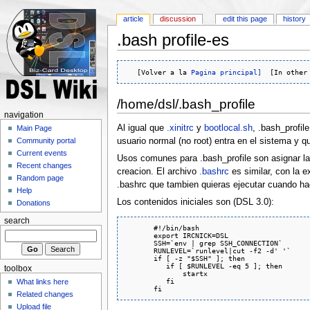
article
discussion
edit this page
history
.bash profile-es
   [Volver a la 
Pagina principal]
  [In other
/home/dsl/.bash_profile
navigation
Al igual que
.xinitrc
y
bootlocal.sh
, .bash_profil
Main Page
usuario normal (no root) entra en el sistema y q
Community portal
Current events
Usos comunes para .bash_profile son asignar la
Recent changes
creacion. El archivo
.bashrc
es similar, con la 
Random page
.bashrc que tambien quieras ejecutar cuando h
Help
Los contenidos iniciales son (DSL 3.0):
Donations
search
       #!/bin/bash

       export IRCNICK=DSL

       SSH=`env | grep SSH_CONNECTION`

       RUNLEVEL=`runlevel|cut -f2 -d' '`

       if [ -z "$SSH" ]; then

          if [ $RUNLEVEL -eq 5 ]; then

toolbox
              startx

          fi

What links here
Related changes
Upload file