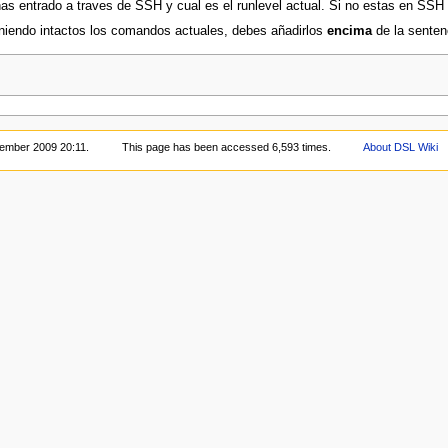
entrado a traves de SSH y cual es el runlevel actual. Si no estas en SSH y
niendo intactos los comandos actuales, debes añadirlos
encima
de la sentenc
vember 2009 20:11.
This page has been accessed 6,593 times.
About DSL Wiki